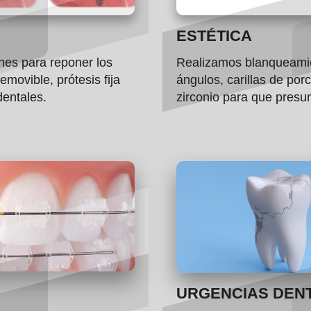
ESTÉTICA
nes para reponer los
Realizamos blanqueamie
removible, prótesis fija
ángulos, carillas de por
dentales.
zirconio para que presu
URGENCIAS DEN